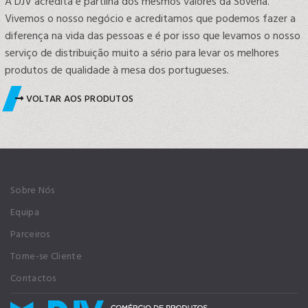
A DJV acredita e partilha dos mesmos valores da Sovena.
Vivemos o nosso negócio e acreditamos que podemos fazer a
diferença na vida das pessoas e é por isso que levamos o nosso
serviço de distribuição muito a sério para levar os melhores
produtos de qualidade à mesa dos portugueses.
VOLTAR AOS PRODUTOS
Sobre Nós
Equipa
Parceiros
Torne-se Cliente
Contactos