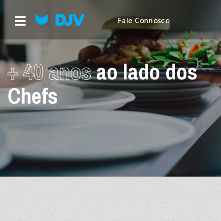
Fale Connosco
+ 40 anos
ao lado dos
Chefs