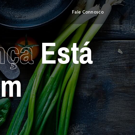
Fale Connosco
nça
Está
em