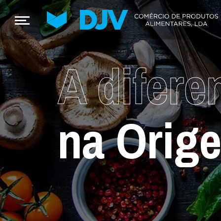
A difere
na Orig