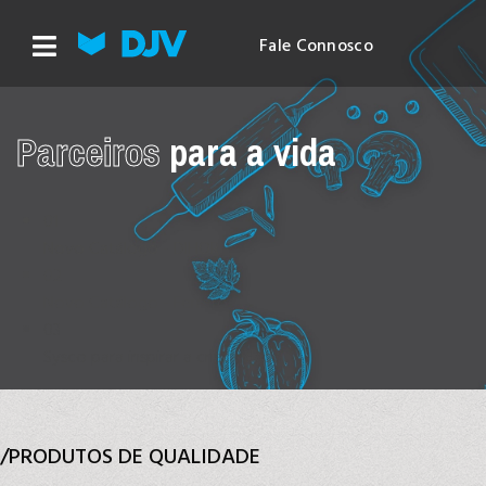
Fale Connosco
Parceiros
para a vida
01
Novo Catálogo - DIHOR
02
Novo Catálogo - Ferrero
03
Sysco para inspirar a criatividade
/PRODUTOS DE QUALIDADE