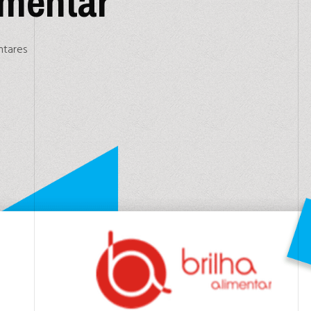
imentar
ntares