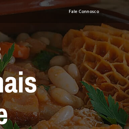
Fale Connosco
s
nais
e